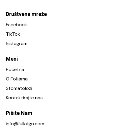
Društvene mreže
Facebook
TikTok
Instagram
Meni
Početna
O Folijama
Stomatolozi
Kontaktirajte nas
Pišite Nam
info@fullalign.com