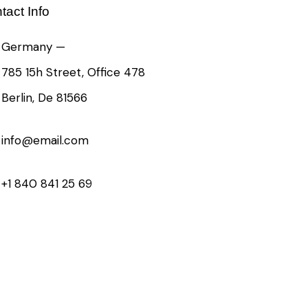
tact Info
Germany —
785 15h Street, Office 478
Berlin, De 81566
info@email.com
+1 840 841 25 69