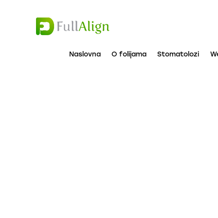
Naslovna
O folijama
Stomatolozi
W