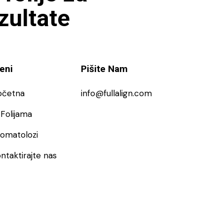
ezultate
eni
Pišite Nam
očetna
info@fullalign.com
Folijama
tomatolozi
ntaktirajte nas