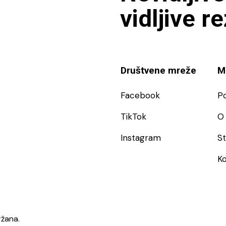
vidljive r
Društvene mreže
M
Facebook
P
TikTok
O 
Instagram
S
Ko
ržana.