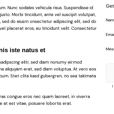
Get
lum. Nunc sodales vehicula risus. Suspendisse id
justo. Morbi tincidunt, ante vel suscipit volutpat,
, sed do eiusm onsectetur adipiscing elit, sed do
el placerat eros, eu tincidunt velit. Consectetur
is iste natus et
sadipscing elitr, sed diam nonumy eirmod
a aliquyam erat, sed diam voluptua. At vero eos
bum. Stet clita kasd gubergren, no sea takimata
I
ras congue eros nec quam laoreet, in viverra
 at est vitae, posuere lobortis erat.