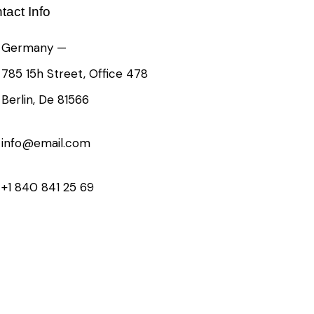
tact Info
Germany —
785 15h Street, Office 478
Berlin, De 81566
info@email.com
+1 840 841 25 69