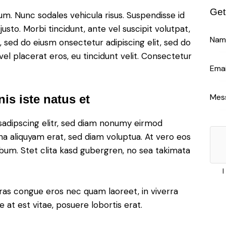
Get
lum. Nunc sodales vehicula risus. Suspendisse id
justo. Morbi tincidunt, ante vel suscipit volutpat,
, sed do eiusm onsectetur adipiscing elit, sed do
el placerat eros, eu tincidunt velit. Consectetur
is iste natus et
sadipscing elitr, sed diam nonumy eirmod
a aliquyam erat, sed diam voluptua. At vero eos
bum. Stet clita kasd gubergren, no sea takimata
I
ras congue eros nec quam laoreet, in viverra
 at est vitae, posuere lobortis erat.