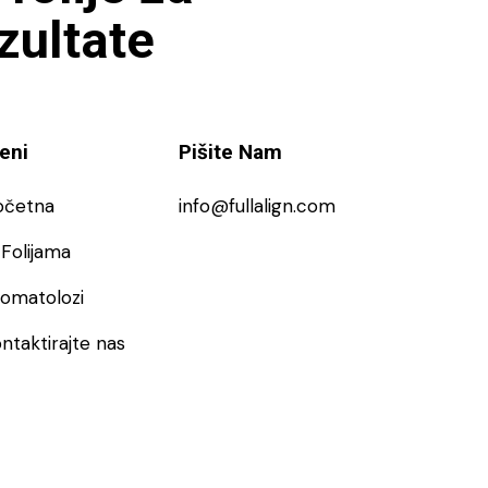
ezultate
eni
Pišite Nam
očetna
info@fullalign.com
Folijama
tomatolozi
ntaktirajte nas