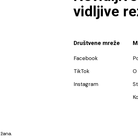
vidljive r
Društvene mreže
M
Facebook
P
TikTok
O 
Instagram
S
Ko
ržana.