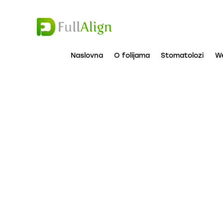
Naslovna
O folijama
Stomatolozi
W