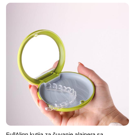
FullAlign kutija za čuvanje alajnera sa